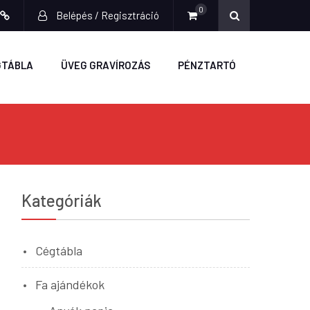
0
Belépés / Regisztráció
ook
stagram
Fiókom
GTÁBLA
ÜVEG GRAVÍROZÁS
PÉNZTARTÓ
Kategóriák
Cégtábla
Fa ajándékok