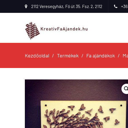
2112 Veresegyház, Fő út 35. Fsz. 2, 2112
+36
Kezdőoldal
Termékek
Fa ajándékok
Ma