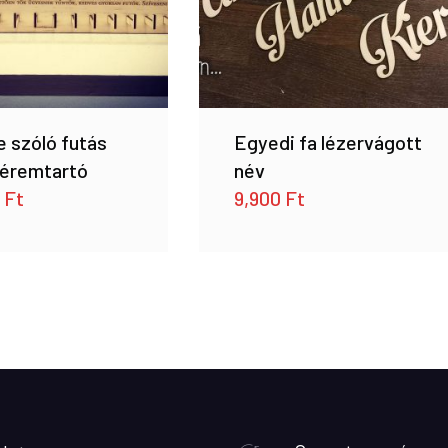
 szóló futás
Egyedi fa lézervágott
 éremtartó
név
0
Ft
9,900
Ft