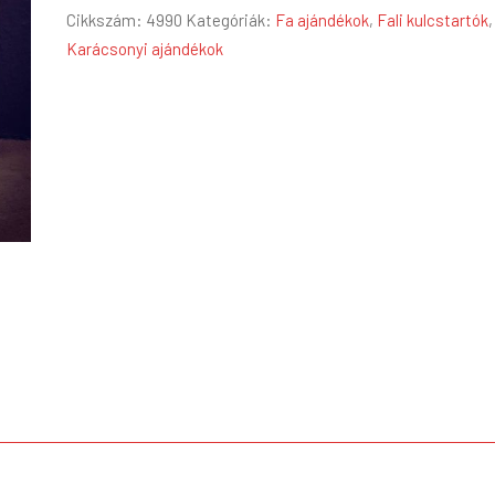
Cikkszám:
4990
Kategóriák:
Fa ajándékok
,
Fali kulcstartók
,
kulcstartó
Karácsonyi ajándékok
mennyiség