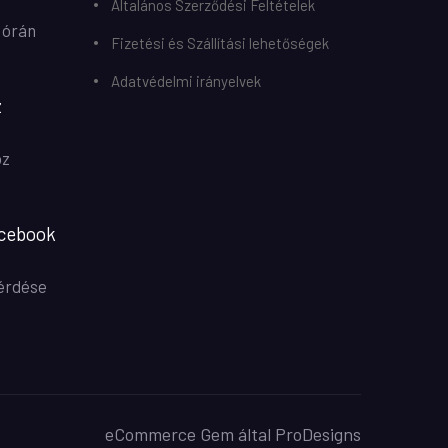
Általános Szerződési Feltételek
 órán
Fizetési és Szállítási lehetőségek
Adatvédelmi irányelvek
z
oz
acebook
kérdése
eCommerce Gem által
ProDesigns