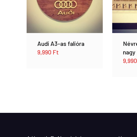
Audi A3-as falióra
Névre
9,990
Ft
nagy
9,99