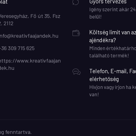
lat
Gyors tervezés
Igény szerint akár 24
Veresegyház, Fő út 35. Fsz
belül!
2. 2112
Költség limit van a
info@kreativfaajandek.hu
ajéndékra?
+36 309 715 625
Minden értékhatárh
található termék!
https://www.kreativfaajan
dek.hu
Telefon, E-mail, F
elérhetőség
Hívjon vagy írjon ha 
van!
og fenntartva.