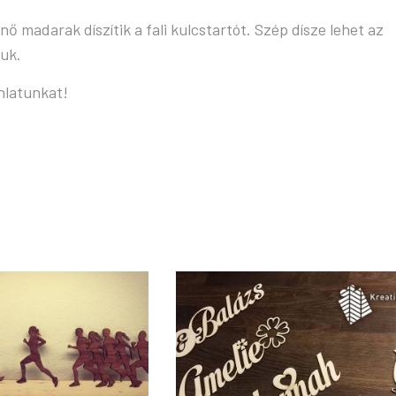
 madarak díszítik a fali kulcstartót. Szép dísze lehet az
juk.
ánlatunkat!