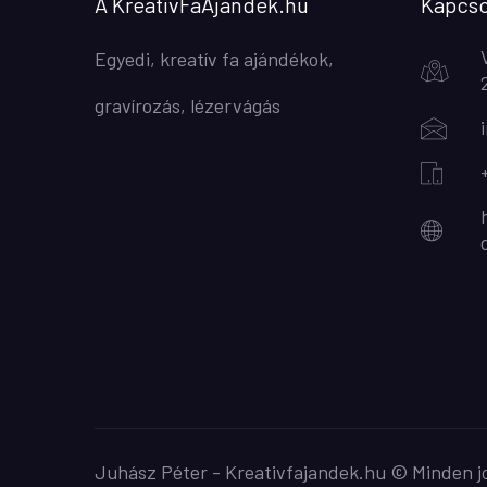
A KreativFaAjandek.hu
Kapcso
Egyedi, kreatív fa ajándékok,
gravírozás, lézervágás
Juhász Péter - Kreativfajandek.hu © Minden j