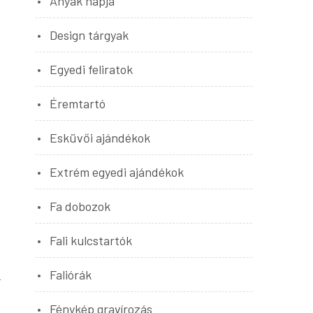
Anyák napja
Design tárgyak
Egyedi feliratok
Éremtartó
Esküvői ajándékok
Extrém egyedi ajándékok
Fa dobozok
Fali kulcstartók
Faliórák
Fénykép gravírozás