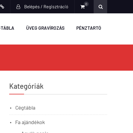
0
Belépés / Regisztráció
ook
stagram
Fiókom
GTÁBLA
ÜVEG GRAVÍROZÁS
PÉNZTARTÓ
Kategóriák
Cégtábla
Fa ajándékok