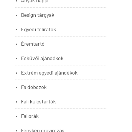
Anyák napja
Design tárgyak
Egyedi feliratok
Éremtartó
Esküvői ajándékok
Extrém egyedi ajándékok
Fa dobozok
Fali kulcstartók
Faliórák
Fénykép gravírozás