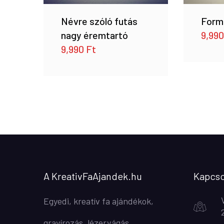
Névre szóló futás
Forma
nagy éremtartó
9,99
9,990
Ft
A KreativFaAjandek.hu
Kapcso
Egyedi, kreatív fa ajándékok,
gravírozás, lézervágás