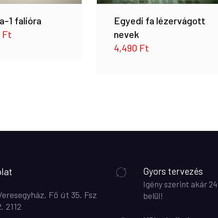
-1 falióra
Egyedi fa lézervágott
0
Ft
nevek
4,490
Ft
lat
Gyors tervezés
Igény szerint akár 24
Veresegyház, Fő út 35. Fsz
belül!
2. 2112