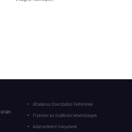
Általános Szerződési Feltételek
 órán
Fizetési és Szállítási lehetőségek
Adatvédelmi irányelvek