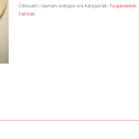
Cikkszám:
tasman-ordogos-ora
Kategóriák:
Fa ajándékok
,
mennyiség
Faliórák