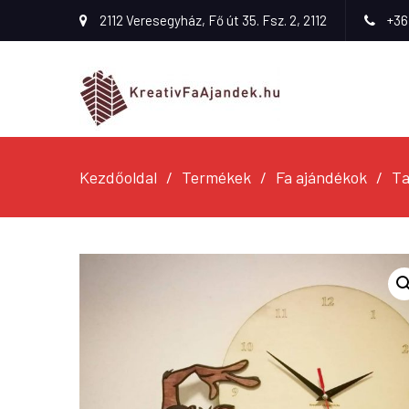
2112 Veresegyház, Fő út 35. Fsz. 2, 2112
+36
Kezdőoldal
Termékek
Fa ajándékok
Ta