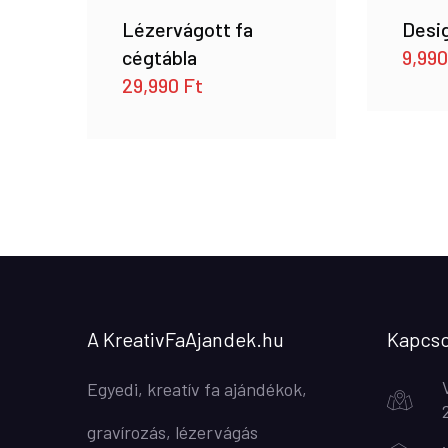
Lézervágott fa
Desig
cégtábla
9,99
29,990
Ft
A KreativFaAjandek.hu
Kapcso
Egyedi, kreatív fa ajándékok,
gravírozás, lézervágás