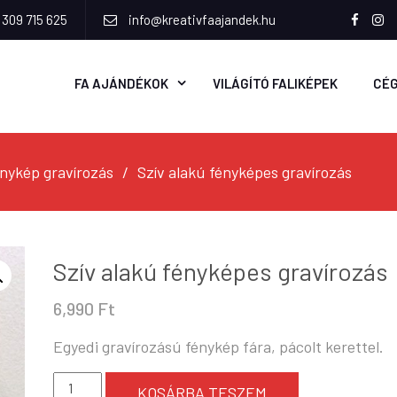
 309 715 625
info@kreativfaajandek.hu
Faceb
In
FA AJÁNDÉKOK
VILÁGÍTÓ FALIKÉPEK
CÉ
nykép gravírozás
Szív alakú fényképes gravírozás
Szív alakú fényképes gravírozás
6,990
Ft
Egyedi gravírozású fénykép fára, pácolt kerettel.
Szív
KOSÁRBA TESZEM