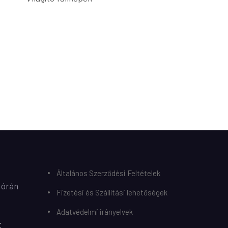
Általános Szerződési Feltételek
 órán
Fizetési és Szállítási lehetőségek
Adatvédelmi irányelvek
z