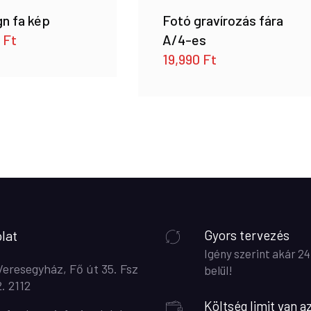
n fa kép
Fotó gravírozás fára
0
Ft
A/4-es
19,990
Ft
lat
Gyors tervezés
Igény szerint akár 24
Veresegyház, Fő út 35. Fsz
belül!
2. 2112
Költség limit van a