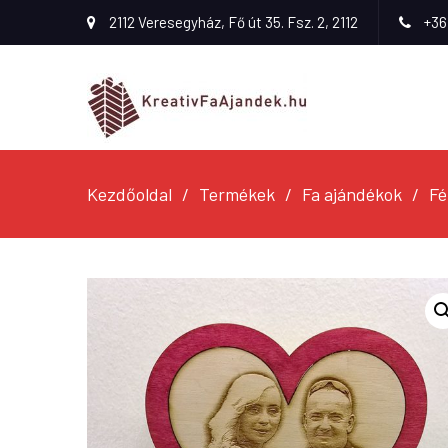
2112 Veresegyház, Fő út 35. Fsz. 2, 2112
+36
Kezdőoldal
Termékek
Fa ajándékok
Fé