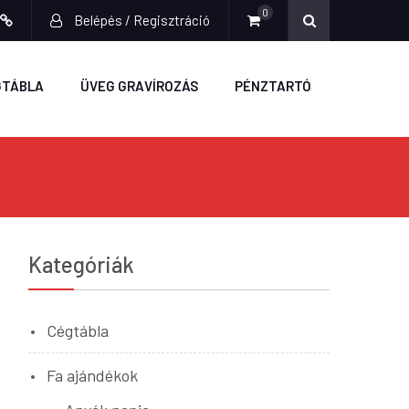
0
Belépés / Regisztráció
ook
stagram
Fiókom
GTÁBLA
ÜVEG GRAVÍROZÁS
PÉNZTARTÓ
Kategóriák
Cégtábla
Fa ajándékok