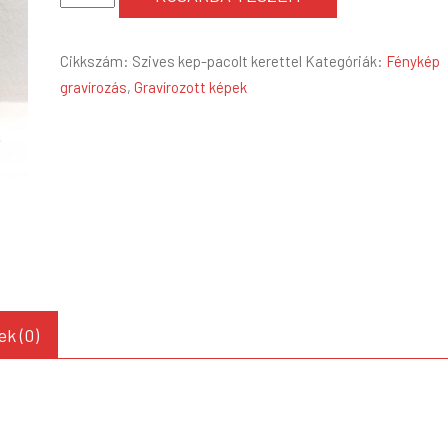
alakú
fényképes
Cikkszám:
Szives kep-pacolt kerettel
Kategóriák:
Fénykép
gravírozás
gravírozás
,
Gravírozott képek
mennyiség
k (0)