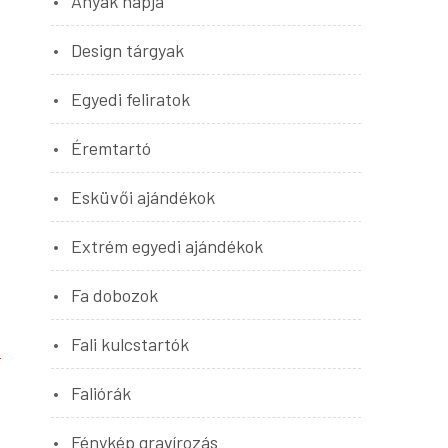
Anyák napja
Design tárgyak
Egyedi feliratok
Éremtartó
Esküvői ajándékok
Extrém egyedi ajándékok
Fa dobozok
Fali kulcstartók
Faliórák
Fénykép gravírozás