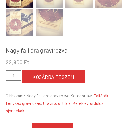
Nagy fali óra gravírozva
22,900
Ft
Nagy
KOSÁRBA TESZEM
fali
óra
Cikkszám:
Nagy fali ora gravirozva
Kategóriák:
Faliórák
,
gravírozva
Fénykép gravírozás
,
Gravírozott óra
,
Kerek évfordulós
mennyiség
ajándékok