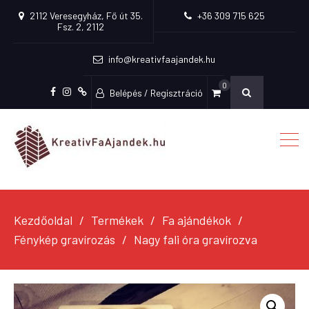
2112 Veresegyház, Fő út 35.
+36 309 715 625
Fsz. 2, 2112
info@kreativfaajandek.hu
0
Belépés / Regisztráció
Facebook
Instagram
Fiókom
Kezdőoldal
Termékek
Fa ajándékok
Fénykép gravírozás
Nagy fali óra gravírozva