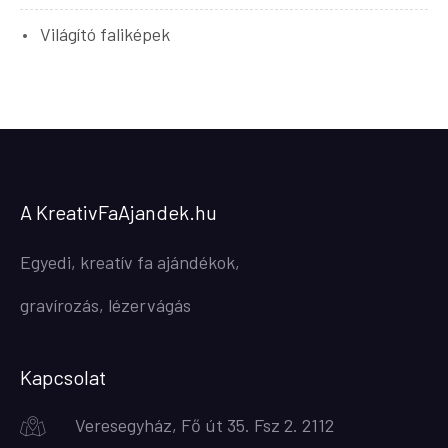
Világító faliképek
A KreativFaAjandek.hu
Egyedi, kreatív fa ajándékok,
gravírozás, lézervágás
Kapcsolat
Veresegyház, Fő út 35. Fsz 2. 2112