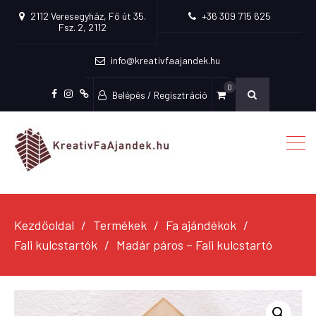
2112 Veresegyház, Fő út 35.
+36 309 715 625
Fsz. 2, 2112
info@kreativfaajandek.hu
0
Belépés / Regisztráció
Facebook
Instagram
Fiókom
Kezdőoldal
Termékek
Fa ajándékok
Fali kulcstartók
Madár páros – Fali kulcstartó