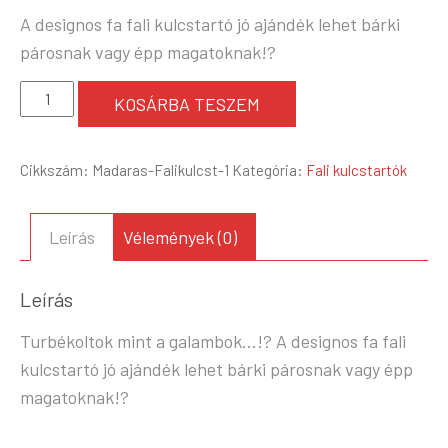
A designos fa fali kulcstartó jó ajándék lehet bárki
párosnak vagy épp magatoknak!?
Madár
KOSÁRBA TESZEM
páros
-
Cikkszám:
Madaras-Falikulcst-1
Kategória:
Fali kulcstartók
Fali
kulcstartó
mennyiség
Leírás
Vélemények (0)
Leírás
Turbékoltok mint a galambok…!? A designos fa fali
kulcstartó jó ajándék lehet bárki párosnak vagy épp
magatoknak!?