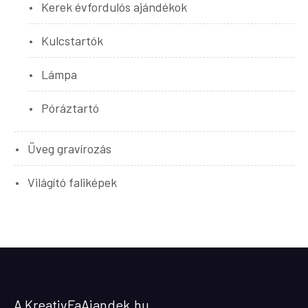
Kerek évfordulós ajándékok
Kulcstartók
Lámpa
Póráztartó
Üveg gravírozás
Világító faliképek
A KreativFaAjandek.hu